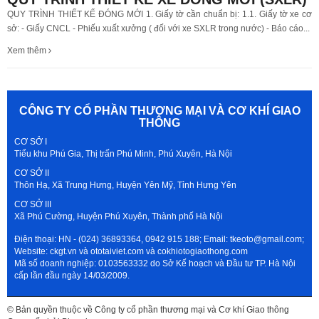
QUY TRÌNH THIẾT KẾ ĐÓNG MỚI 1. Giấy tờ cần chuẩn bị: 1.1. Giấy tờ xe cơ
sở: - Giấy CNCL - Phiếu xuất xưởng ( đối với xe SXLR trong nước) - Báo cáo...
Xem thêm
CÔNG TY CỔ PHẦN THƯƠNG MẠI VÀ CƠ KHÍ GIAO
THÔNG
CƠ SỞ I
Tiểu khu Phú Gia, Thị trấn Phú Minh, Phú Xuyên, Hà Nội
CƠ SỞ II
Thôn Hạ, Xã Trung Hưng, Huyện Yên Mỹ, Tỉnh Hưng Yên
CƠ SỞ III
Xã Phú Cường, Huyện Phú Xuyên, Thành phố Hà Nội
Điện thoại: HN - (024) 36893364, 0942 915 188; Email: tkeoto@gmail.com;
Website: ckgt.vn và ototaiviet.com và cokhiotogiaothong.com
Mã số doanh nghiệp: 0103563332 do Sở Kế hoạch và Đầu tư TP. Hà Nội
cấp lần đầu ngày 14/03/2009.
© Bản quyền thuộc về Công ty cổ phần thương mại và Cơ khí Giao thông