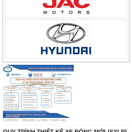
21/08/2017 - Đăng bởi: Lu Hieu - 0 bình luận
QUY TRÌNH THIẾT KẾ XE ĐÓNG MỚI (SXLR)