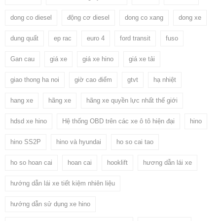
dong co diesel
động cơ diesel
dong co xang
dong xe
dung quất
ep rac
euro 4
ford transit
fuso
Gan cau
giá xe
giá xe hino
giá xe tải
giao thong ha noi
giờ cao điểm
gtvt
hạ nhiệt
hang xe
hãng xe
hãng xe quyền lực nhất thế giới
hdsd xe hino
Hệ thống OBD trên các xe ô tô hiện đại
hino
hino SS2P
hino và hyundai
ho so cai tao
ho so hoan cai
hoan cai
hooklift
hương dẫn lái xe
hướng dẫn lái xe tiết kiệm nhiên liệu
hướng dẫn sử dụng xe hino