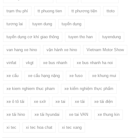
trạm thu phí
tt phuong tien
tt phương tiện
ttoto
tương lai
tuyen dung
tuyển dụng
tuyển dụng cơ khí giao thông
tuyen tho han
tuyendung
van hang xe hino
vận hành xe hino
Vietnam Motor Show
vinfat
vkgt
xe bus nhanh
xe bus nhanh ha noi
xe cẩu
xe cẩu hạng nặng
xe fuso
xe khung mui
xe kiem nghiem thuc pham
xe kiểm nghiệm thực phẩm
xe ô tô tải
xe sxlr
xe tai
xe tải
xe tải điện
xe tải hino
xe tải hyundai
xe tai VAN
xe thung kin
xi tec
xi tec hoa chat
xi tec xang