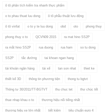
ô tô phân tích kiểm tra nhanh thực phẩm
o to phau thuat luu dong
ô tô phẫu thuật lưu động
ô tô vinfat
o to y te luu dong
obd
oto
phong thuy
phong thuy o to
QCVN09 2015
ra mat hino SS2P
ra mắt hino SS2P
rua duong
rua ham
so tu dong
SS2P
tắc đường
tai khoan ngan hang
tài khoản ngân hàng
tài xế
tan son nhat
thiet ke
thiết kế 3D
thông tin phương tiện
thong tu bgtvt
Thông tư 30/2011/TT-BGTVT
thu chuc tet
thư chúc tết
thue nhap khau o to
thương hiệu nổi tiếng nhất
thương hiệu xe lớn nhất
tiết kiệm
tiêu chuẩn euro 4