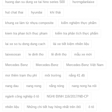
huong dan su dung xe tai hino series 500
hươngdanlaixe
hut chat thai
hyundai
khí thải
khung xe làm từ nhựa composite
kiểm nghiệm thực phẩm
kiem tra phan tich thuc pham
kiểm tra phân tích thực phẩm
lai xe so tu dong dung cach
lái xe tiết kiệm nhiên liệu
laixesosan
le dinh tho
lê đình thọ
mẫu xe mới
Mercedes Benz
Mercedes-Benz
Mercedes-Benz Việt Nam
mơ thêm trạm thu phí
môi trường
nắng 41 độ
nang dau
nang nong
nắng nóng
nang nong ha nôi
ngành công nghiệp ô tô
NGHỊ ĐỊNH 116/2017/NĐ-CP
nhiên liệu
Những chi tiết hay hỏng nhất trên ôtô
ô tô