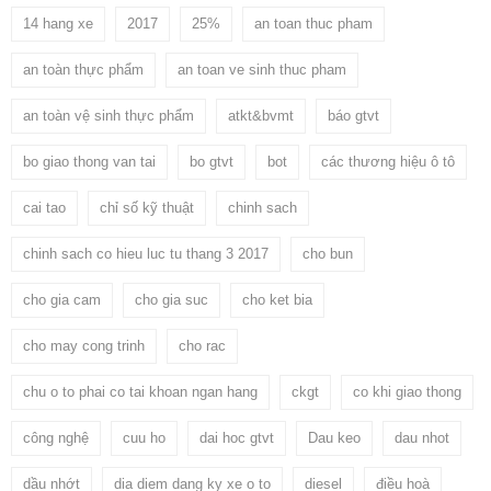
14 hang xe
2017
25%
an toan thuc pham
an toàn thực phẩm
an toan ve sinh thuc pham
an toàn vệ sinh thực phẩm
atkt&bvmt
báo gtvt
bo giao thong van tai
bo gtvt
bot
các thương hiệu ô tô
cai tao
chỉ số kỹ thuật
chinh sach
chinh sach co hieu luc tu thang 3 2017
cho bun
cho gia cam
cho gia suc
cho ket bia
cho may cong trinh
cho rac
chu o to phai co tai khoan ngan hang
ckgt
co khi giao thong
công nghệ
cuu ho
dai hoc gtvt
Dau keo
dau nhot
dầu nhớt
dia diem dang ky xe o to
diesel
điều hoà