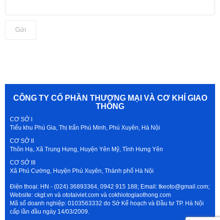
Gửi
CÔNG TY CỔ PHẦN THƯƠNG MẠI VÀ CƠ KHÍ GIAO
THÔNG
CƠ SỞ I
Tiểu khu Phú Gia, Thị trấn Phú Minh, Phú Xuyên, Hà Nội
CƠ SỞ II
Thôn Hạ, Xã Trung Hưng, Huyện Yên Mỹ, Tỉnh Hưng Yên
CƠ SỞ III
Xã Phú Cường, Huyện Phú Xuyên, Thành phố Hà Nội
Điện thoại: HN - (024) 36893364, 0942 915 188; Email: tkeoto@gmail.com;
Website: ckgt.vn và ototaiviet.com và cokhiotogiaothong.com
Mã số doanh nghiệp: 0103563332 do Sở Kế hoạch và Đầu tư TP. Hà Nội
cấp lần đầu ngày 14/03/2009.