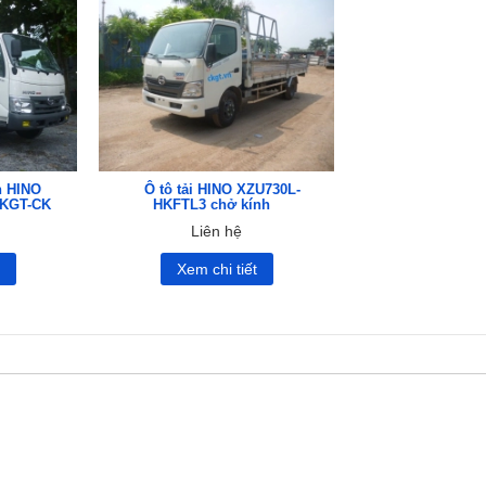
nh HINO
Ô tô tải HINO XZU730L-
KGT-CK
HKFTL3 chở kính
Liên hệ
t
Xem chi tiết