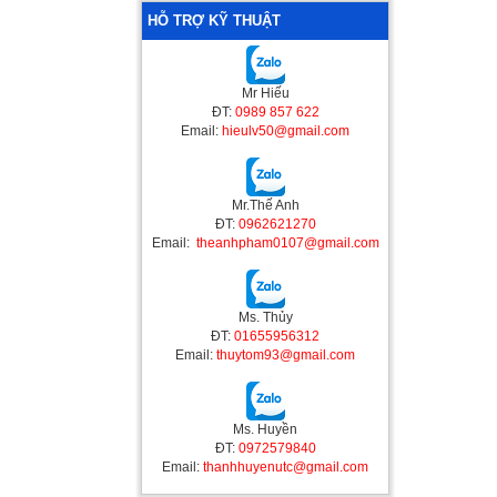
HỖ TRỢ KỸ THUẬT
Mr Hiếu
ĐT:
0989 857 622
Email:
hieulv50@gmail.com
Mr.Thế Anh
ĐT:
0962621270
Email:
theanhpham0107@gmail.com
Ms. Thủy
ĐT:
01655956312
Email:
thuytom93@gmail.com
Ms. Huyền
ĐT:
0972579840
Email:
thanhhuyenutc@gmail.com