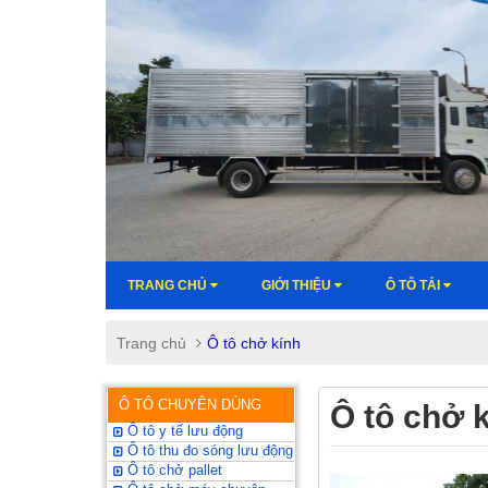
TRANG CHỦ
GIỚI THIỆU
Ô TÔ TẢI
Trang chủ
Ô tô chở kính
Ô TÔ CHUYÊN DÙNG
Ô tô chở 
Ô tô y tế lưu động
Ô tô thu đo sóng lưu động
Ô tô chở pallet