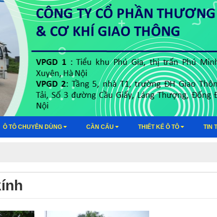
Ô TÔ CHUYÊN DÙNG
CẦN CẨU
THIẾT KẾ Ô TÔ
TIN 
kính