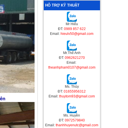
HỖ TRỢ KỸ THUẬT
Mr Hiếu
ĐT:
0989 857 622
Email:
hieulv50@gmail.com
Mr.Thế Anh
ĐT:
0962621270
Email:
theanhpham0107@gmail.com
Ms. Thủy
ĐT:
01655956312
Email:
thuytom93@gmail.com
yên
Ms. Huyền
ĐT:
0972579840
Email:
thanhhuyenutc@gmail.com