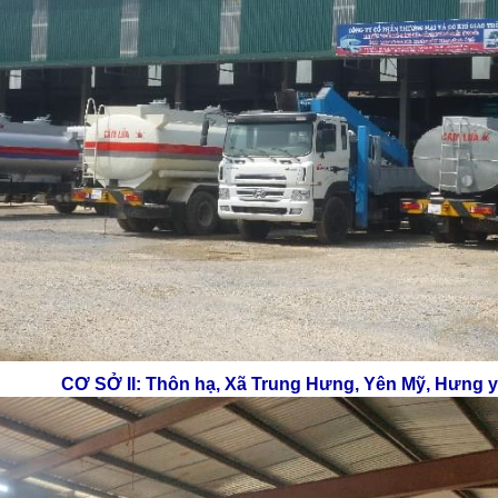
CƠ SỞ II: Thôn hạ, Xã Trung Hưng, Yên Mỹ, Hưng 