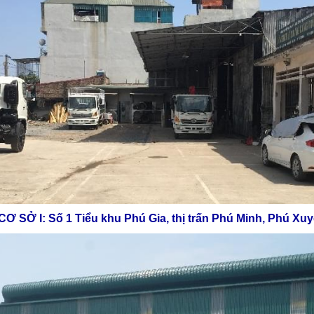
CƠ SỞ I: Số 1 Tiểu khu Phú Gia, thị trấn Phú Minh, Phú Xu