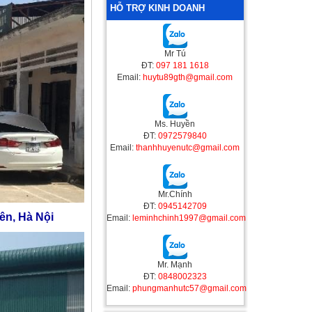
HỖ TRỢ KINH DOANH
Mr Tú
ĐT:
097 181 1618
Email:
huytu89gth@gmail.com
Ms. Huyền
ĐT:
0972579840
Email:
thanhhuyenutc@gmail.com
Mr.Chính
ĐT:
0945142709
yên, Hà Nội
Email:
leminhchinh1997@gmail.com
Mr. Mạnh
ĐT:
0848002323
Email:
phungmanhutc57@gmail.com