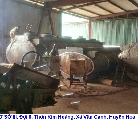
 SỞ III: Đội 8, Thôn Kim Hoàng, Xã Vân Canh, Huyện Hoài Đ