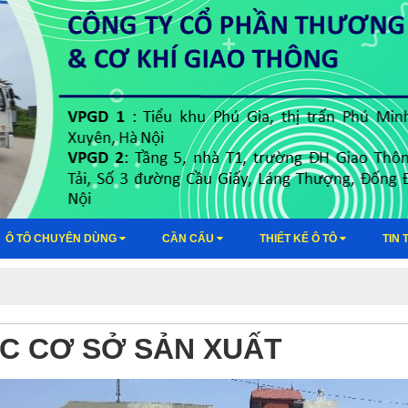
Ô TÔ CHUYÊN DÙNG
CẦN CẨU
THIẾT KẾ Ô TÔ
TIN 
́C CƠ SỞ SẢN XUẤT