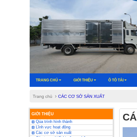
TRANG CHỦ
GIỚI THIỆU
Ô TÔ TẢI
Trang chủ
CÁC CƠ SỞ SẢN XUẤT
GIỚI THIỆU
CA
Qúa trình hình thành
Lĩnh vực hoạt động
Các cơ sở sản xuất