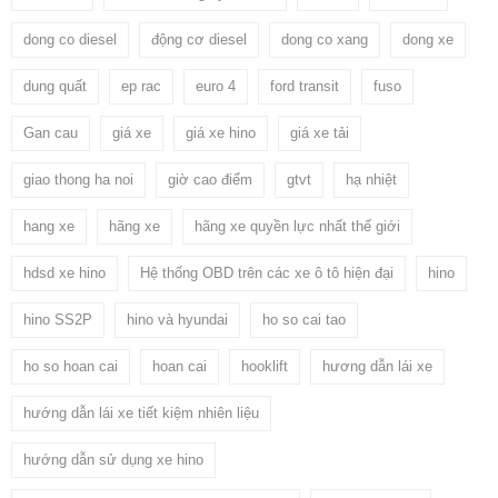
dong co diesel
động cơ diesel
dong co xang
dong xe
dung quất
ep rac
euro 4
ford transit
fuso
Gan cau
giá xe
giá xe hino
giá xe tải
giao thong ha noi
giờ cao điểm
gtvt
hạ nhiệt
hang xe
hãng xe
hãng xe quyền lực nhất thế giới
hdsd xe hino
Hệ thống OBD trên các xe ô tô hiện đại
hino
hino SS2P
hino và hyundai
ho so cai tao
ho so hoan cai
hoan cai
hooklift
hương dẫn lái xe
hướng dẫn lái xe tiết kiệm nhiên liệu
hướng dẫn sử dụng xe hino