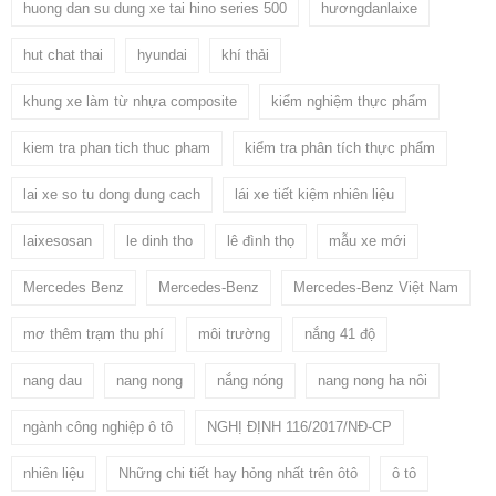
huong dan su dung xe tai hino series 500
hươngdanlaixe
hut chat thai
hyundai
khí thải
khung xe làm từ nhựa composite
kiểm nghiệm thực phẩm
kiem tra phan tich thuc pham
kiểm tra phân tích thực phẩm
lai xe so tu dong dung cach
lái xe tiết kiệm nhiên liệu
laixesosan
le dinh tho
lê đình thọ
mẫu xe mới
Mercedes Benz
Mercedes-Benz
Mercedes-Benz Việt Nam
mơ thêm trạm thu phí
môi trường
nắng 41 độ
nang dau
nang nong
nắng nóng
nang nong ha nôi
ngành công nghiệp ô tô
NGHỊ ĐỊNH 116/2017/NĐ-CP
nhiên liệu
Những chi tiết hay hỏng nhất trên ôtô
ô tô