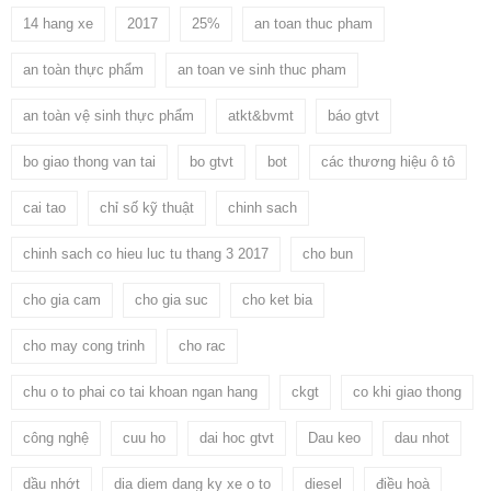
14 hang xe
2017
25%
an toan thuc pham
an toàn thực phẩm
an toan ve sinh thuc pham
an toàn vệ sinh thực phẩm
atkt&bvmt
báo gtvt
bo giao thong van tai
bo gtvt
bot
các thương hiệu ô tô
cai tao
chỉ số kỹ thuật
chinh sach
chinh sach co hieu luc tu thang 3 2017
cho bun
cho gia cam
cho gia suc
cho ket bia
cho may cong trinh
cho rac
chu o to phai co tai khoan ngan hang
ckgt
co khi giao thong
công nghệ
cuu ho
dai hoc gtvt
Dau keo
dau nhot
dầu nhớt
dia diem dang ky xe o to
diesel
điều hoà