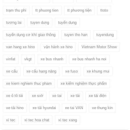
trạm thu phí
tt phuong tien
tt phương tiện
ttoto
tương lai
tuyen dung
tuyển dụng
tuyển dụng cơ khí giao thông
tuyen tho han
tuyendung
van hang xe hino
vận hành xe hino
Vietnam Motor Show
vinfat
vkgt
xe bus nhanh
xe bus nhanh ha noi
xe cẩu
xe cẩu hạng nặng
xe fuso
xe khung mui
xe kiem nghiem thuc pham
xe kiểm nghiệm thực phẩm
xe ô tô tải
xe sxlr
xe tai
xe tải
xe tải điện
xe tải hino
xe tải hyundai
xe tai VAN
xe thung kin
xi tec
xi tec hoa chat
xi tec xang