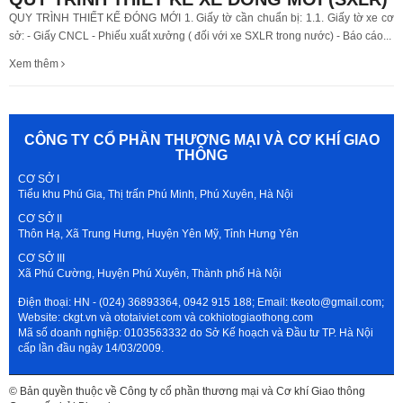
QUY TRÌNH THIẾT KẾ ĐÓNG MỚI 1. Giấy tờ cần chuẩn bị: 1.1. Giấy tờ xe cơ
sở: - Giấy CNCL - Phiếu xuất xưởng ( đối với xe SXLR trong nước) - Báo cáo...
Xem thêm
CÔNG TY CỔ PHẦN THƯƠNG MẠI VÀ CƠ KHÍ GIAO
THÔNG
CƠ SỞ I
Tiểu khu Phú Gia, Thị trấn Phú Minh, Phú Xuyên, Hà Nội
CƠ SỞ II
Thôn Hạ, Xã Trung Hưng, Huyện Yên Mỹ, Tỉnh Hưng Yên
CƠ SỞ III
Xã Phú Cường, Huyện Phú Xuyên, Thành phố Hà Nội
Điện thoại: HN - (024) 36893364, 0942 915 188; Email: tkeoto@gmail.com;
Website: ckgt.vn và ototaiviet.com và cokhiotogiaothong.com
Mã số doanh nghiệp: 0103563332 do Sở Kế hoạch và Đầu tư TP. Hà Nội
cấp lần đầu ngày 14/03/2009.
© Bản quyền thuộc về Công ty cổ phần thương mại và Cơ khí Giao thông