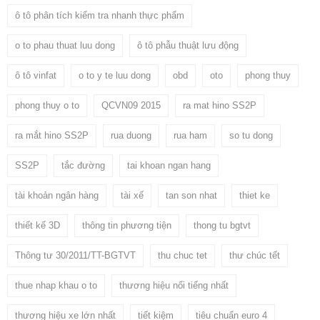
ô tô phân tích kiểm tra nhanh thực phẩm
o to phau thuat luu dong
ô tô phẫu thuật lưu động
ô tô vinfat
o to y te luu dong
obd
oto
phong thuy
phong thuy o to
QCVN09 2015
ra mat hino SS2P
ra mắt hino SS2P
rua duong
rua ham
so tu dong
SS2P
tắc đường
tai khoan ngan hang
tài khoản ngân hàng
tài xế
tan son nhat
thiet ke
thiết kế 3D
thông tin phương tiện
thong tu bgtvt
Thông tư 30/2011/TT-BGTVT
thu chuc tet
thư chúc tết
thue nhap khau o to
thương hiệu nổi tiếng nhất
thương hiệu xe lớn nhất
tiết kiệm
tiêu chuẩn euro 4