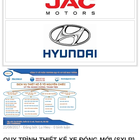
21/08/2017 - Đăng bởi: Lu Hieu - 0 bình luận
QUY TRÌNH THIẾT KẾ XE ĐÓNG MỚI (SXLR)